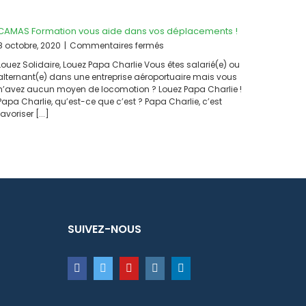
CAMAS Formation vous aide dans vos déplacements !
sur
8 octobre, 2020
|
Commentaires fermés
CAMAS
Louez Solidaire, Louez Papa Charlie Vous êtes salarié(e) ou
Formation
alternant(e) dans une entreprise aéroportuaire mais vous
vous
n’avez aucun moyen de locomotion ? Louez Papa Charlie !
aide
Papa Charlie, qu’est-ce que c’est ? Papa Charlie, c’est
dans
favoriser [...]
vos
déplacements
!
SUIVEZ-NOUS