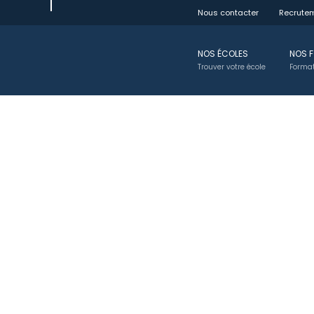
Passer
Nous contacter
Recrute
au
contenu
NOS ÉCOLES
NOS 
Trouver votre école
Format