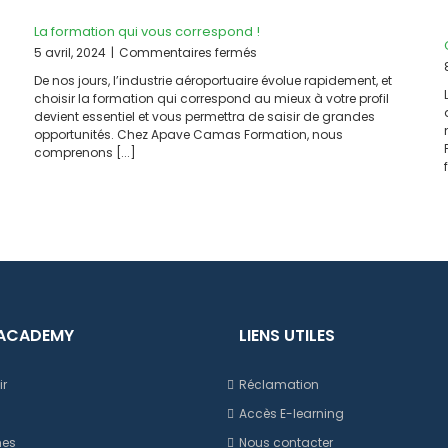
La formation qui vous correspond !
sur
5 avril, 2024
|
Commentaires fermés
La
De nos jours, l’industrie aéroportuaire évolue rapidement, et
formation
choisir la formation qui correspond au mieux à votre profil
qui
devient essentiel et vous permettra de saisir de grandes
vous
opportunités. Chez Apave Camas Formation, nous
correspond
comprenons [...]
!
ACADEMY
LIENS UTILES
ir
Réclamation
Accès E-learning
mes
Nous contacter