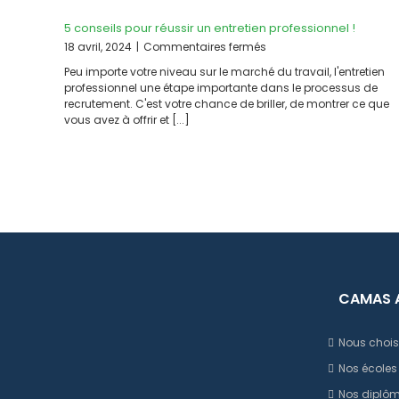
5 conseils pour réussir un entretien professionnel !
sur
18 avril, 2024
|
Commentaires fermés
5
Peu importe votre niveau sur le marché du travail, l'entretien
conseils
professionnel une étape importante dans le processus de
pour
recrutement. C'est votre chance de briller, de montrer ce que
réussir
vous avez à offrir et [...]
un
entretien
professionnel
!
CAMAS 
Nous chois
Nos écoles
Nos diplô