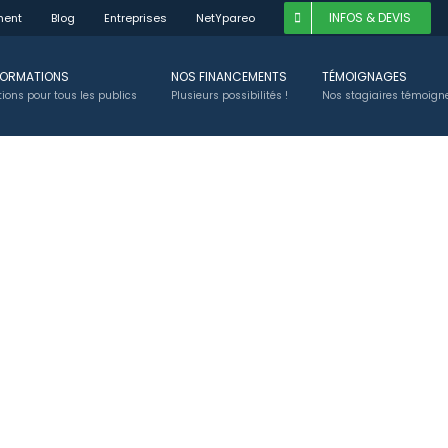
INFOS & DEVIS
ment
Blog
Entreprises
NetYpareo
FORMATIONS
NOS FINANCEMENTS
TÉMOIGNAGES
ions pour tous les publics
Plusieurs possibilités !
Nos stagiaires témoigne