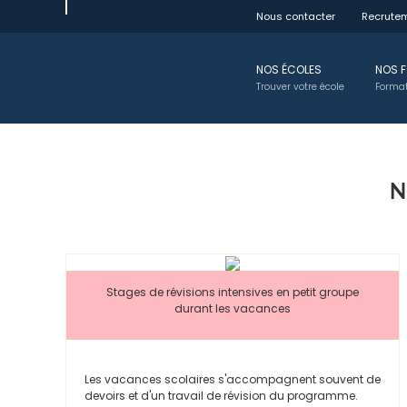
Passer
Nous contacter
Recrute
au
contenu
NOS ÉCOLES
NOS 
Trouver votre école
Format
N
Stages de révisions intensives en petit groupe
durant les vacances
Les vacances scolaires s'accompagnent souvent de
devoirs et d'un travail de révision du programme.