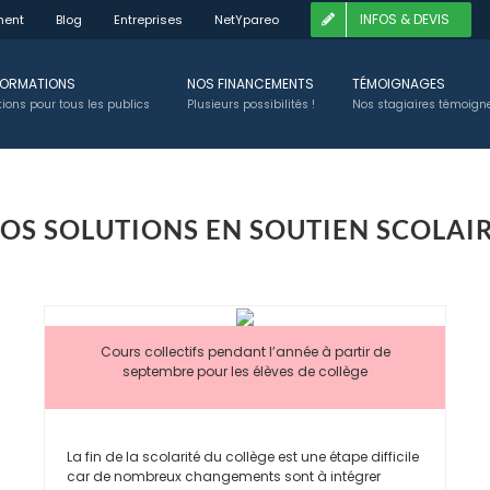
INFOS & DEVIS
ment
Blog
Entreprises
NetYpareo
FORMATIONS
NOS FINANCEMENTS
TÉMOIGNAGES
ions pour tous les publics
Plusieurs possibilités !
Nos stagiaires témoigne
OS SOLUTIONS EN SOUTIEN SCOLAI
Cours collectifs pendant l’année à partir de
septembre pour les élèves de collège
La fin de la scolarité du collège est une étape difficile
car de nombreux changements sont à intégrer