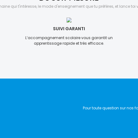
aine qui t'intéresse, le mode d'enseignement que tu préfères, et lance toi ve
SUIVI GARANTI
L’accompagnement scolaire vous garantit un
apprentissage rapide et très efficace.
Pour toute question sur nos f