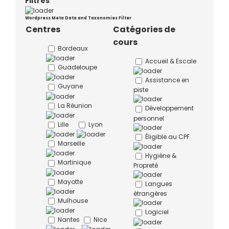
Filtres
Wordpress Meta Data and Taxonomies Filter
Centres
Catégories de
cours
Bordeaux
Accueil & Escale
Guadeloupe
Assistance en
Guyane
piste
La Réunion
Développement
personnel
Lille
Lyon
Éligible au CPF
Marseille
Hygiène &
Martinique
Propreté
Mayotte
Langues
étrangères
Mulhouse
Logiciel
Nantes
Nice