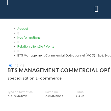
Passer
au
contenu
Accueil
Nos formations
Relation clientèle / Vente
BTS Management Commercial Opérationnel (MCO) | Spé. E-
BTS MANAGEMENT COMMERCIAL OPÉ
Spécialisation E-commerce
Type de formation
Domaine
Durée
DIPLÔMANTE
COMMERCE
2 ANS