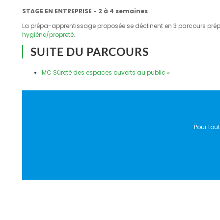
STAGE EN ENTREPRISE - 2 à 4 semaines
La prépa-apprentissage proposée se déclinent en 3 parcours prépara
hygiène/propreté
.
SUITE DU PARCOURS
MC Sûreté des espaces ouverts au public »
Pour tou