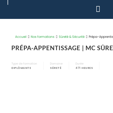
Passer
au
contenu
Accueil
Nos formations
Sûreté & Sécurité
Prépa-Apprenti
PRÉPA-APPENTISSAGE | MC SÛRE
Type de formation
Domaine
Durée
DIPLÔMANTE
SÛRETÉ
471 HEURES