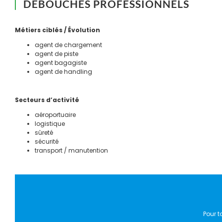
DÉBOUCHÉS PROFESSIONNELS
Métiers ciblés / Évolution
agent de chargement
agent de piste
agent bagagiste
agent de handling
Secteurs d’activité
aéroportuaire
logistique
sûreté
sécurité
transport / manutention
Pour t