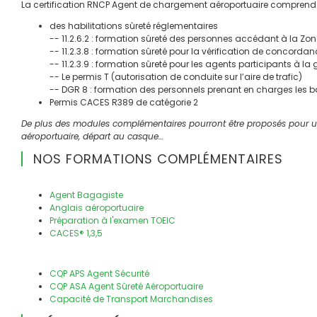
La certification RNCP Agent de chargement aéroportuaire comprend 
des habilitations sûreté réglementaires
-- 11.2.6.2 : formation sûreté des personnes accédant à la Z
-- 11.2.3.8 : formation sûreté pour la vérification de concord
-- 11.2.3.9 : formation sûreté pour les agents participants à la g
-- Le permis T (autorisation de conduite sur l’aire de trafic)
-- DGR 8 : formation des personnels prenant en charges les b
Permis CACES R389 de catégorie 2
De plus des modules complémentaires pourront être proposés pour une 
aéroportuaire, départ au casque…
NOS FORMATIONS COMPLÉMENTAIRES
Agent Bagagiste
Anglais aéroportuaire
Préparation à l'examen TOEIC
CACES® 1,3,5
CQP APS Agent Sécurité
CQP ASA Agent Sûreté Aéroportuaire
Capacité de Transport Marchandises