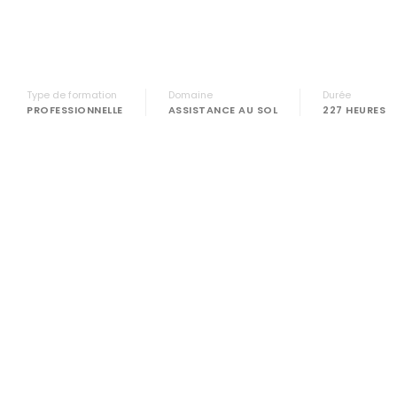
Type de formation
Domaine
Durée
PROFESSIONNELLE
ASSISTANCE AU SOL
227 HEURES