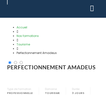
Passer
au
contenu
Accueil
Nos formations
Tourisme
Perfectionnement Amadeus
PERFECTIONNEMENT AMADEUS
Type de formation
Domaine
Durée
PROFESSIONNELLE
TOURISME
3 JOURS