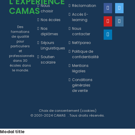
L’EXPERIENCE
Nous
Réclamation
CAMAS
choisir
Accès E-
Nos écoles
learning
Des
Nos
Nous
formations
diplômes
contacter
de qualité
pour
Séjours
NetYpareo
particuliers
Linguistiques
et
Politique de
professionnels
Soutien
confidentialité
dans 30
scolaire
Mentions
écoles dans
le monde.
légales
Conditions
générales
de vente
Choix de consentement (cookies)
© 2001-2024
CAMAS
. Tous droits réservés.
Modal title