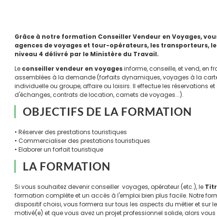
Grâce à notre formation Conseiller Vendeur en Voyages, vous 
agences de voyages et tour-opérateurs, les transporteurs, le
niveau 4 délivré par le Ministère du Travail.
Le
conseiller vendeur en voyages
informe, conseille, et vend, en f
assemblées à la demande (forfaits dynamiques, voyages à la carte o
individuelle ou groupe, affaire ou loisirs. Il effectue les réservation
d'échanges, contrats de location, carnets de voyages...).
OBJECTIFS DE LA FORMATION
• Réserver des prestations touristiques
• Commercialiser des prestations touristiques
• Elaborer un forfait touristique
LA FORMATION
Si vous souhaitez devenir conseiller voyages, opérateur (etc.), le
Tit
formation complète et un accès à l'emploi bien plus facile. Notre fo
dispositif choisi, vous formera sur tous les aspects du métier et sur 
motivé(e) et que vous avez un projet professionnel solide, alors vou