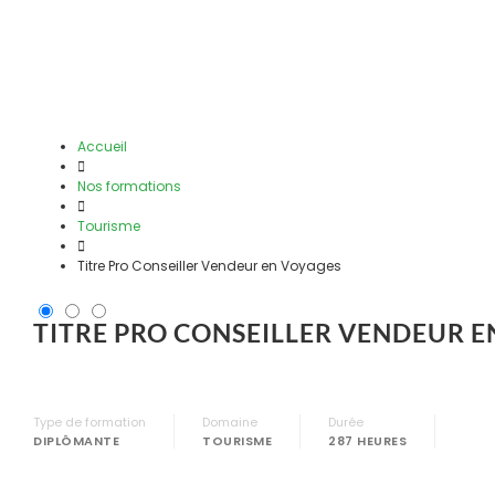
Découvrez nos offres d’emploi en
alternance
Accueil
Nos formations
Tourisme
Titre Pro Conseiller Vendeur en Voyages
TITRE PRO CONSEILLER VENDEUR E
Type de formation
Domaine
Durée
DIPLÔMANTE
TOURISME
287 HEURES