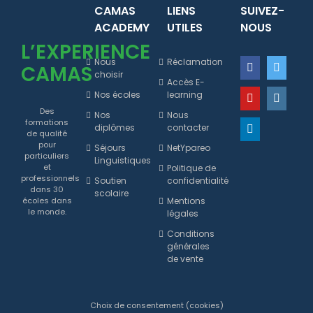
CAMAS
LIENS
SUIVEZ-
ACADEMY
UTILES
NOUS
L’EXPERIENCE
Nous
Réclamation
CAMAS
choisir
Accès E-
Nos écoles
learning
Des
Nos
Nous
formations
diplômes
contacter
de qualité
pour
Séjours
NetYpareo
particuliers
Linguistiques
et
Politique de
professionnels
Soutien
confidentialité
dans 30
scolaire
Mentions
écoles dans
le monde.
légales
Conditions
générales
de vente
Choix de consentement (cookies)